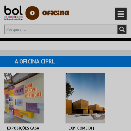
Olá,
iniciar sessão
PT
0
CARRINHO
A OFICINA CIPRL
EVENTOS
CARTÕES
PRODUTOS
EXPOSIÇÕES CASA
EXP.: COME DI |