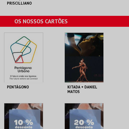
PRISCILLIANO
C. CULTURAL VILA
OS NOSSOS CARTÕES
FLOR
MAIS INFO
COMPRAR
PENTÁGONO
KITADA + DANIEL
MATOS
PENTÁGONO
A OFICINA CIPRL
URBANO
AQUISIÇÃO
AQUISIÇÃO
MAIS INFO
MAIS INFO