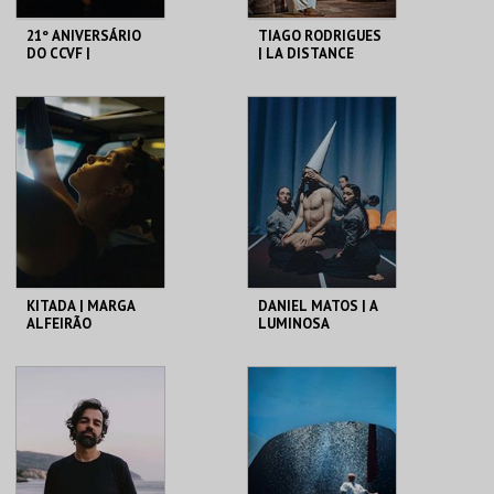
21º ANIVERSÁRIO
TIAGO RODRIGUES
DO CCVF |
| LA DISTANCE
VAGABUNDUS
C. CULTURAL VILA
C. CULTURAL VILA
FLOR
FLOR
MAIS INFO
MAIS INFO
COMPRAR
COMPRAR
KITADA | MARGA
DANIEL MATOS | A
ALFEIRÃO
LUMINOSA
VIOLENCIA DA
PERFEIÇÃO
C. CULTURAL VILA
C. CULTURAL VILA
FLOR
FLOR
MAIS INFO
MAIS INFO
COMPRAR
COMPRAR