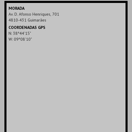
MAIS INFO
MORADA
Av. D. Afonso Henriques, 701
COMPRAR
4810-431 Guimarães
COORDENADAS GPS
N: 38º44'15"
W: 09º08'10"