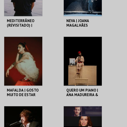
MEDITERRÂNEO
NEVA | JOANA
(REVISITADO) |
MAGALHÃES
VALTER LOBO
C. CULTURAL VILA
C. CULTURAL VILA
FLOR
FLOR
MAIS INFO
MAIS INFO
COMPRAR
COMPRAR
MAFALDA | GOSTO
QUERO UM PIANO |
MUITO DE ESTAR
ANA MADUREIRA &
AQUI
VAHAN KEROVPYAN
C. CULTURAL VILA
C. CULTURAL VILA
FLOR
FLOR
MAIS INFO
MAIS INFO