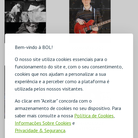
MAIS INFO
MAIS INFO
COMPRAR
COMPRAR
Bem-vindo à BOL!
GUIMARÃES JAZZ
GUIMARÃES JAZZ
2026 | PROJETO
2026 | KURT
PORTA - JAZZ
ROSENWINKEL
O nosso site utiliza cookies essenciais para o
QUINTETO
funcionamento do site e, com o seu consentimento,
C.I. ARTES J.
C. CULTURAL VILA
GUIMARÃES
FLOR
cookies que nos ajudam a personalizar a sua
experiência e a perceber como a plataforma é
MAIS INFO
MAIS INFO
utilizada pelos nossos visitantes.
Ao clicar em "Aceitar" concorda com o
COMPRAR
COMPRAR
armazenamento de cookies no seu dispositivo. Para
saber mais consulte a nossa
Política de Cookies
,
Informações Sobre Cookies
e
GUIMARÃES JAZZ
GUIMARÃES JAZZ
2026 | PETER
2026 | PROJETO
Privacidade & Segurança
.
EVANS QUARTETO
SONOSCOPIA