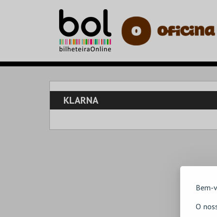
KLARNA
Bem-v
O noss