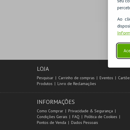
seu co
perceb
Ao cl
disp
Inform
Ace
LOJA
Pesquisar
Carrinho de compras
Eventos
Cartõe
Produtos
Livro de Reclamações
INFORMAÇÕES
Como Comprar
Privacidade & Segurança
Condições Gerais
FAQ
Política de Cookies
Pontos de Venda
Dados Pessoais