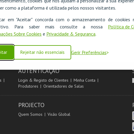
nsentimento, cookies que nos ajudam a personalizar a sua experiên
er como a plataforma é utilizada pelos nossos visitantes.
icar em "Aceitar" concorda com o armazenamento de cookies 
ositivo. Para saber mais consulte a nossa
Política de 
ações Sobre Cookies
e
Privacidade & Segurança
.
itar
Rejeitar não essenciais
Gerir Preferências
AUTENTICAÇÃO
s
Login & Registo de Clientes
Minha Conta
Produtores
Orientadores de Salas
PROJECTO
Quem Somos
Visão Global