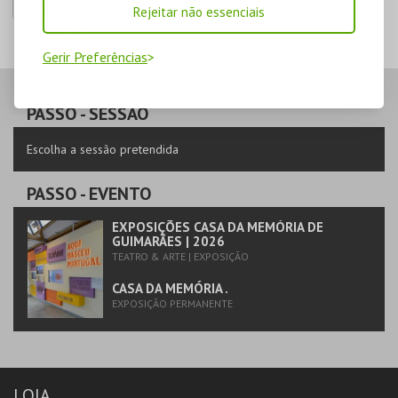
Rejeitar não essenciais
PENTÁGONO
Gerir Preferências
PENTÁGONO
URBANO
AQUISIÇÃO
PASSO
- SESSÃO
MAIS INFO
Escolha a sessão pretendida
COMPRAR
PASSO
- EVENTO
EXPOSIÇÕES CASA DA MEMÓRIA DE
GUIMARÃES | 2026
TEATRO & ARTE | EXPOSIÇÃO
CASA DA MEMÓRIA .
EXPOSIÇÃO PERMANENTE
LOJA