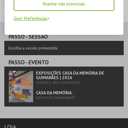
Rejeitar não essenciais
PENTÁGONO
Gerir Preferências
PENTÁGONO
URBANO
AQUISIÇÃO
PASSO
- SESSÃO
MAIS INFO
Escolha a sessão pretendida
COMPRAR
PASSO
- EVENTO
EXPOSIÇÕES CASA DA MEMÓRIA DE
GUIMARÃES | 2026
TEATRO & ARTE | EXPOSIÇÃO
CASA DA MEMÓRIA .
EXPOSIÇÃO PERMANENTE
LOJA