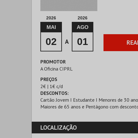
2026
2026
MAI
AGO
02
01
A
REA
PROMOTOR
A Oficina CIPRL
PREÇOS
2€ | 1€ c/d
DESCONTOS:
Cartão Jovem I Estudante I Menores de 30 anos
Maiores de 65 anos e Pentágono com descont
LOCALIZAÇÃO