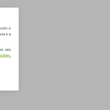
, com o
cia e a
no seu
Cookies
,