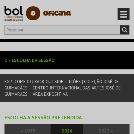
Olá,
iniciar sessão
PT
0
CARRINHO
2
»
ESCOLHA DA SESSÃO
EVENTOS
EXP.: COME DI | BACK OUTSIDE | LIÇÕES | COLEÇÃO JOSÉ DE
CARTÕES
GUIMARÃES
|
CENTRO INTERNACIONAL DAS ARTES JOSÉ DE
GUIMARÃES
|
ÁREA EXPOSITIVA
PRODUTOS
ESCOLHA A SESSÃO PRETENDIDA
«
2025
2026
2027
»