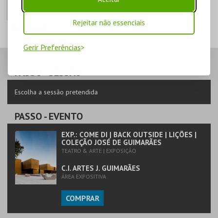
Rejeitar não essenciais
PENTÁGONO
Gerir Preferências
PENTÁGONO
URBANO
AQUISIÇÃO
PASSO
- SESSÃO
MAIS INFO
Escolha a sessão pretendida
COMPRAR
PASSO
- EVENTO
EXP.: COME DI | BACK OUTSIDE | LIÇÕES |
COLEÇÃO JOSÉ DE GUIMARÃES
TEATRO & ARTE | EXPOSIÇÃO
C.I. ARTES J. GUIMARÃES
ÁREA EXPOSITIVA
COMPRAR