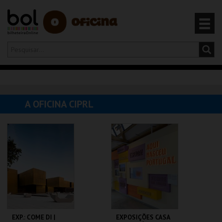
Olá,
iniciar sessão
PT
0
CARRINHO
A OFICINA CIPRL
EVENTOS
CARTÕES
PRODUTOS
EXP.: COME DI |
EXPOSIÇÕES CASA