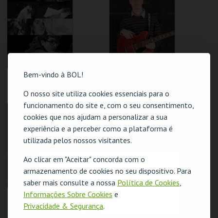
MAIS INFO
MAIS INFO
COMPRAR
COMPRAR
Bem-vindo à BOL!
GUIMARÃES JAZZ
GUIMARÃES JAZZ
2026 | PROJETO
2026 | KURT
PORTA - JAZZ
ROSENWINKEL
O nosso site utiliza cookies essenciais para o
QUINTETO
funcionamento do site e, com o seu consentimento,
C.I. ARTES J.
C. CULTURAL VILA
GUIMARÃES
FLOR
cookies que nos ajudam a personalizar a sua
experiência e a perceber como a plataforma é
MAIS INFO
MAIS INFO
utilizada pelos nossos visitantes.
Ao clicar em "Aceitar" concorda com o
COMPRAR
COMPRAR
O evento escolhido não está disponível
armazenamento de cookies no seu dispositivo. Para
saber mais consulte a nossa
Política de Cookies
,
OK
Informações Sobre Cookies
e
GUIMARÃES JAZZ
GUIMARÃES JAZZ
2026 | PETER
2026 | PROJETO
Privacidade & Segurança
.
EVANS QUARTETO
SONOSCOPIA