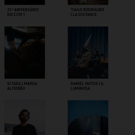
21º ANIVERSÁRIO
TIAGO RODRIGUES
DO CCVF |
| LA DISTANCE
VAGABUNDUS
C. CULTURAL VILA
C. CULTURAL VILA
FLOR
FLOR
MAIS INFO
MAIS INFO
COMPRAR
COMPRAR
KITADA | MARGA
DANIEL MATOS | A
ALFEIRÃO
LUMINOSA
VIOLENCIA DA
PERFEIÇÃO
C. CULTURAL VILA
C. CULTURAL VILA
FLOR
FLOR
MAIS INFO
MAIS INFO
COMPRAR
COMPRAR