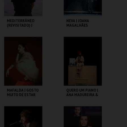
MEDITERRÂNEO
NEVA | JOANA
(REVISITADO) |
MAGALHÃES
VALTER LOBO
C. CULTURAL VILA
C. CULTURAL VILA
FLOR
FLOR
MAIS INFO
MAIS INFO
COMPRAR
COMPRAR
MAFALDA | GOSTO
QUERO UM PIANO |
MUITO DE ESTAR
ANA MADUREIRA &
AQUI
VAHAN KEROVPYAN
C. CULTURAL VILA
C. CULTURAL VILA
FLOR
FLOR
MAIS INFO
MAIS INFO