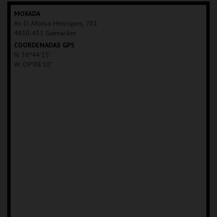
MAIS INFO
MORADA
Av. D. Afonso Henriques, 701
COMPRAR
4810-431 Guimarães
COORDENADAS GPS
N: 38º44'15"
W: 09º08'10"