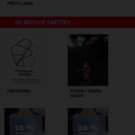
PRISCILLIANO
C. CULTURAL VILA
OS NOSSOS CARTÕES
FLOR
MAIS INFO
COMPRAR
PENTÁGONO
KITADA + DANIEL
MATOS
PENTÁGONO
A OFICINA CIPRL
URBANO
AQUISIÇÃO
AQUISIÇÃO
MAIS INFO
MAIS INFO