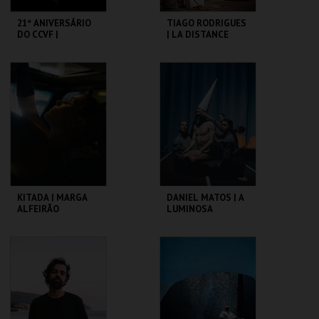
21º ANIVERSÁRIO
TIAGO RODRIGUES
DO CCVF |
| LA DISTANCE
VAGABUNDUS
C. CULTURAL VILA
C. CULTURAL VILA
FLOR
FLOR
MAIS INFO
MAIS INFO
COMPRAR
COMPRAR
KITADA | MARGA
DANIEL MATOS | A
ALFEIRÃO
LUMINOSA
VIOLENCIA DA
PERFEIÇÃO
C. CULTURAL VILA
C. CULTURAL VILA
FLOR
FLOR
MAIS INFO
MAIS INFO
COMPRAR
COMPRAR