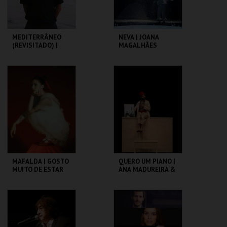
MEDITERRÂNEO
NEVA | JOANA
(REVISITADO) |
MAGALHÃES
VALTER LOBO
C. CULTURAL VILA
C. CULTURAL VILA
FLOR
FLOR
MAIS INFO
MAIS INFO
COMPRAR
COMPRAR
MAFALDA | GOSTO
QUERO UM PIANO |
MUITO DE ESTAR
ANA MADUREIRA &
AQUI
VAHAN KEROVPYAN
C. CULTURAL VILA
C. CULTURAL VILA
FLOR
FLOR
MAIS INFO
MAIS INFO