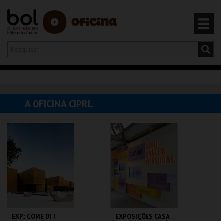
Olá,
iniciar sessão
PT
0
CARRINHO
A OFICINA CIPRL
EVENTOS
CARTÕES
PRODUTOS
EXP.: COME DI |
EXPOSIÇÕES CASA