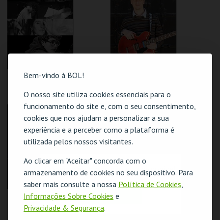
MAIS INFO
MAIS INFO
COMPRAR
COMPRAR
Bem-vindo à BOL!
GUIMARÃES JAZZ
GUIMARÃES JAZZ
2026 | PROJETO
2026 | KURT
PORTA - JAZZ
ROSENWINKEL
O nosso site utiliza cookies essenciais para o
QUINTETO
funcionamento do site e, com o seu consentimento,
C.I. ARTES J.
C. CULTURAL VILA
GUIMARÃES
FLOR
cookies que nos ajudam a personalizar a sua
experiência e a perceber como a plataforma é
MAIS INFO
MAIS INFO
utilizada pelos nossos visitantes.
Ao clicar em "Aceitar" concorda com o
COMPRAR
COMPRAR
O evento escolhido não está disponível
armazenamento de cookies no seu dispositivo. Para
saber mais consulte a nossa
Política de Cookies
,
OK
Informações Sobre Cookies
e
GUIMARÃES JAZZ
GUIMARÃES JAZZ
2026 | PETER
2026 | PROJETO
Privacidade & Segurança
.
EVANS QUARTETO
SONOSCOPIA