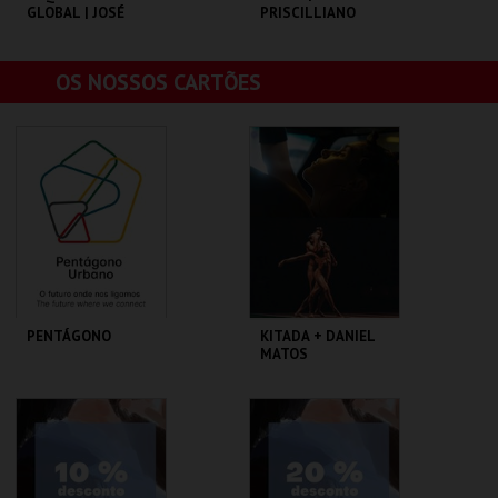
GLOBAL | JOSÉ
PRISCILLIANO
NUNES E LUCA
ARGEL
C. CULTURAL VILA
C. CULTURAL VILA
OS NOSSOS CARTÕES
FLOR
FLOR
MAIS INFO
MAIS INFO
COMPRAR
COMPRAR
PENTÁGONO
KITADA + DANIEL
MATOS
PENTÁGONO
A OFICINA CIPRL
URBANO
AQUISIÇÃO
AQUISIÇÃO
MAIS INFO
MAIS INFO