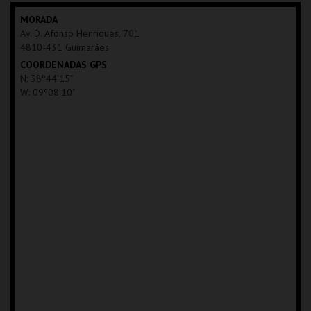
MAIS INFO
MORADA
Av. D. Afonso Henriques, 701
COMPRAR
4810-431 Guimarães
COORDENADAS GPS
N: 38º44'15"
W: 09º08'10"