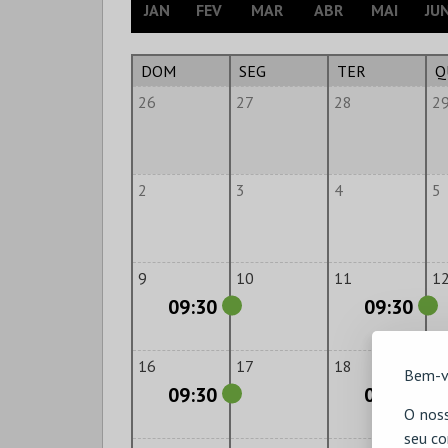
JAN
FEV
MAR
ABR
MAI
JU
DOM
SEG
TER
Q
26
27
28
2
2
3
4
5
9
10
11
1
09:30
09:30
16
17
18
1
Bem-v
09:30
09:30
O noss
seu co