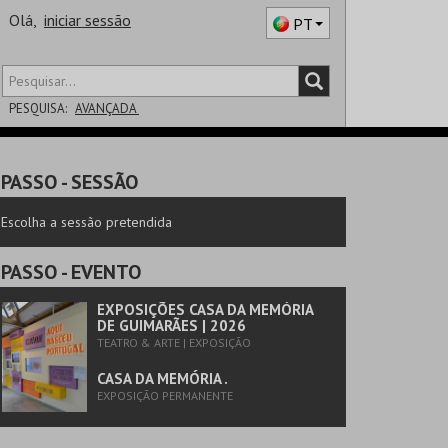
Olá,
iniciar sessão
PT
PESQUISA:
AVANÇADA
DISTRITO
PASSO
- SESSÃO
SALA
Escolha a sessão pretendida
PASSO
- EVENTO
EXPOSIÇÕES CASA DA MEMÓRIA
DE GUIMARÃES | 2026
TEATRO & ARTE | EXPOSIÇÃO
CASA DA MEMÓRIA .
EXPOSIÇÃO PERMANENTE