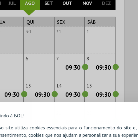
N
JUL
AGO
SET
OUT
NOV
DEZ
UA
QUI
SEX
SÁB
9
30
31
1
6
7
8
09:30
09:30
2
13
14
15
09:30
09:30
09:30
09:30
9
20
21
22
indo à BOL!
09:30
09:30
09:30
09:30
o site utiliza cookies essenciais para o funcionamento do site e
nsentimento, cookies que nos ajudam a personalizar a sua experiên