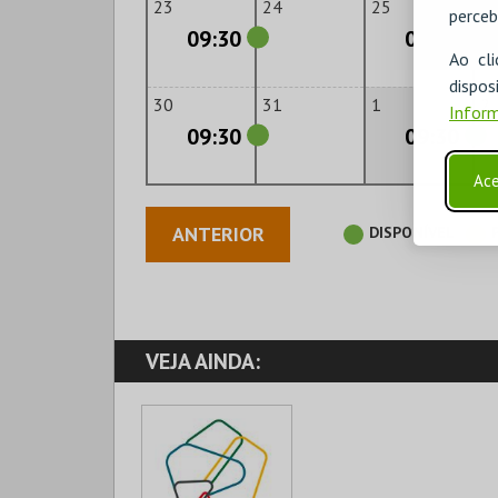
23
24
25
2
perceb
09:30
09:30
Ao cl
disp
30
31
1
2
Inform
09:30
09:30
Ace
ANTERIOR
DISPONÍVEL
VEJA AINDA: