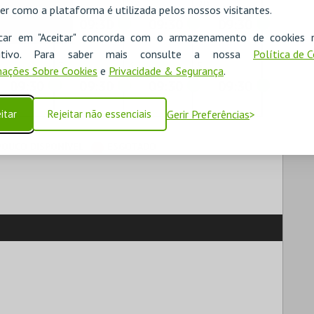
6
27
28
29
er como a plataforma é utilizada pelos nossos visitantes.
09:30
09:30
09:30
09:30
icar em "Aceitar" concorda com o armazenamento de cookies 
ositivo. Para saber mais consulte a nossa
Política de 
3
4
5
ações Sobre Cookies
e
Privacidade & Segurança
.
09:30
09:30
09:30
09:30
itar
Rejeitar não essenciais
Gerir Preferências
POUCO DISPONÍVEL
ESGOTADO